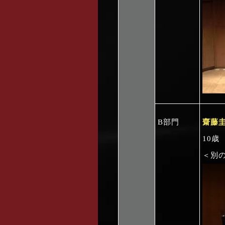
B部門
齋藤
10歳
＜別