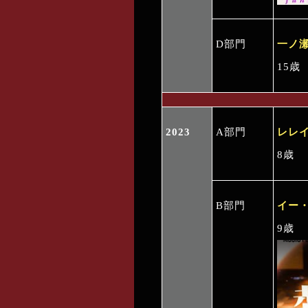
D部門
一ノ
15歳
2023
A部門
レレ
8歳
B部門
イー・
9歳