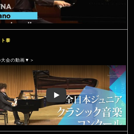
イト泰
の大会の動画▼＞
Play: Keynote (Google I/O '18)