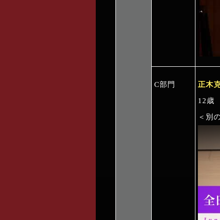
C部門
正木
12歳
＜別