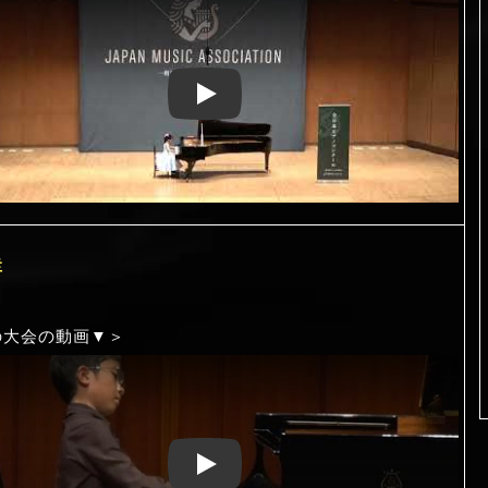
Play: Keynote (Google I/O '18)
圭
の大会の動画▼＞
Play: Keynote (Google I/O '18)