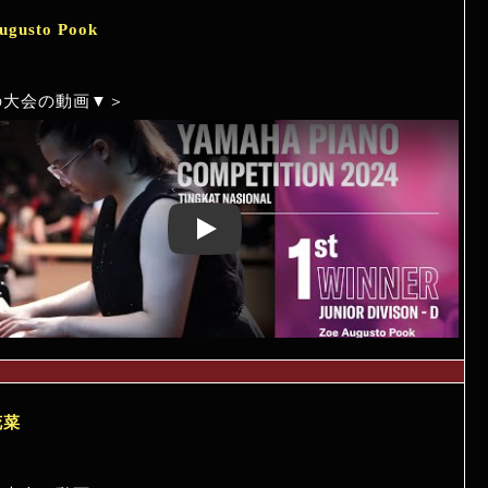
ugusto Pook
の大会の動画▼＞
Play: Keynote (Google I/O '18)
花菜