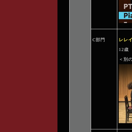
C部門
レレ
12歳
＜別