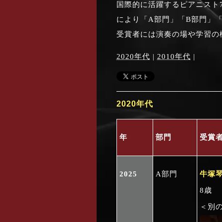
国際的に活躍するピアニスト
により「A部門」「B部門」
受賞者には演奏の場や学習の
2020年代
|
2010年代
|
2020年代
年
部門
受賞
2025
A部門
牛塚
8歳
＜別