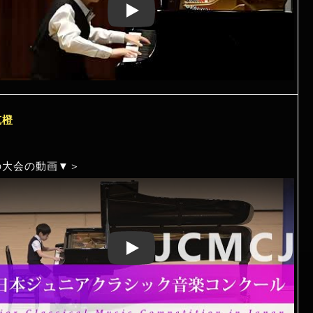
Play: Keynote (Google I/O '18)
克橙
の大会の動画▼＞
Play: Keynote (Google I/O '18)