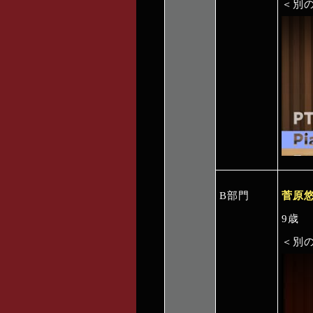
＜別
B部門
菅原
9歳
＜別