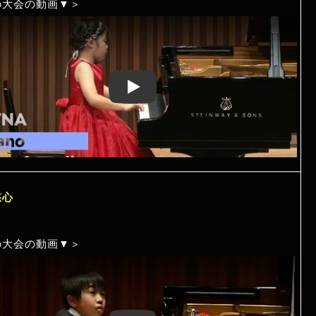
の大会の動画▼＞
Play: Keynote (Google I/O '18)
悠心
の大会の動画▼＞